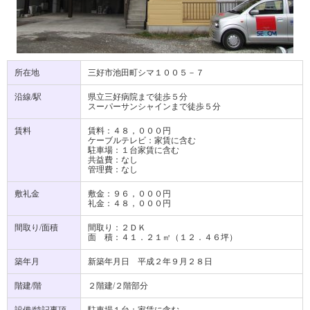
所在地
三好市池田町シマ１００５－７
沿線/駅
県立三好病院まで徒歩５分
スーパーサンシャインまで徒歩５分
賃料
賃料：４８，０００円
ケーブルテレビ：家賃に含む
駐車場：１台家賃に含む
共益費：なし
管理費：なし
敷礼金
敷金：９６，０００円
礼金：４８，０００円
間取り/面積
間取り：２ＤＫ
面 積：４１．２１㎡（１２．４６坪）
築年月
新築年月日 平成２年９月２８日
階建/階
２階建/２階部分
設備/特記事項
駐車場１台：家賃に含む