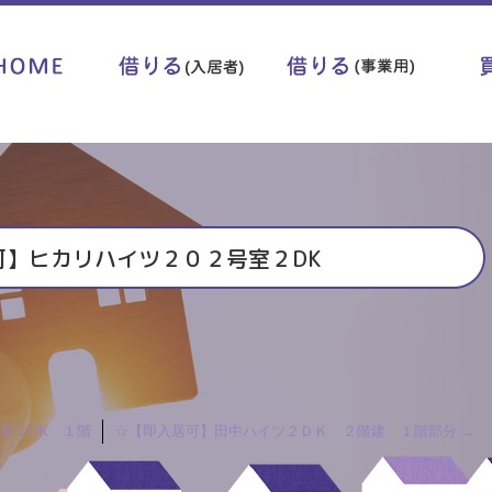
可】ヒカリハイツ２０２号室２DK
室２DK １階
☆【即入居可】田中ハイツ２ＤＫ ２階建 １階部分
→