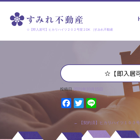
☆【即入居可】ヒカリハイツ２０２号室２DK |すみれ不動産
☆【即入居
投稿日
2021年10月15日
Facebook
Twitter
Line
←
【契約済】ヒカリハイツ１０３号